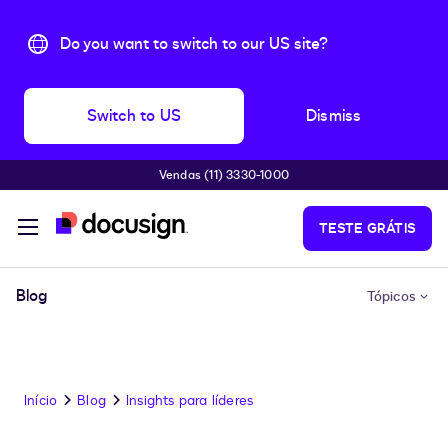
Do you want to switch to our US site?
Switch to US
Dismiss
Vendas (11) 3330-1000
Pular para o conteúdo principal
TESTE GRÁTIS
Blog
Tópicos
Início
Blog
Insights para líderes