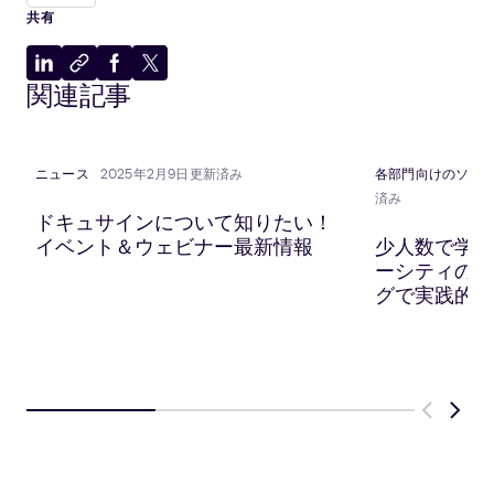
共有
LinkedIn
ク
Facebook
X
関連記事
に
リ
に
に
共
ッ
共
共
有
プ
有
有
ボ
ニュース
2025年2月9日更新済み
各部門向けのソリ
ー
済み
ド
ドキュサインについて知りたい！
に
イベント＆ウェビナー最新情報
少人数で学べる
コ
ーシティのオ
ピ
グで実践的な
ー
Previous
Next