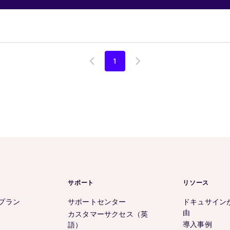
1
Go
Go
to
to
previous
next
page
page
サポート
リソース
 のプラン
サポートセンター
ドキュサイン
由
カスタマーサクセス（英
導入事例
語）