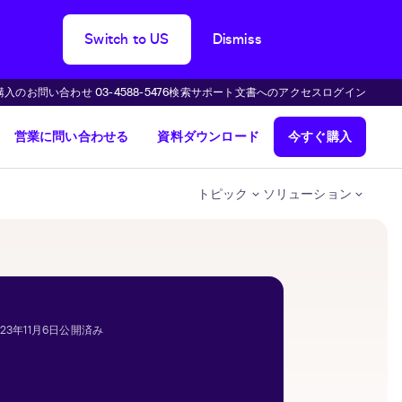
Switch to US
Dismiss
購入のお問い合わせ 03-4588-5476
検索
サポート
文書へのアクセス
ログイン
営業に問い合わせる
資料ダウンロード
今すぐ購入
トピック
ソリューション
023年11月6日公開済み