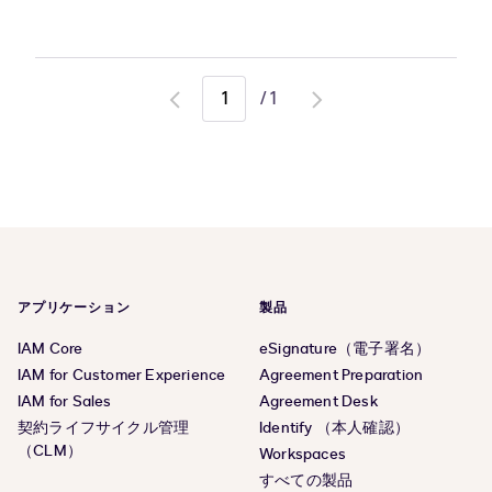
/
1
Go
Go
to
to
previous
next
page
page
アプリケーション
製品
IAM Core
eSignature（電子署名）
IAM for Customer Experience
Agreement Preparation
IAM for Sales
Agreement Desk
契約ライフサイクル管理
Identify （本人確認）
（CLM）
Workspaces
すべての製品