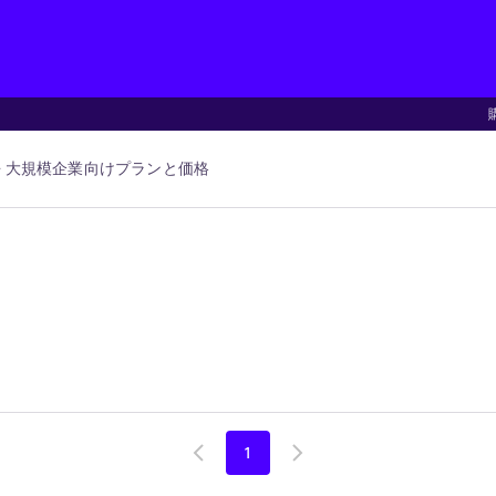
大規模企業向け
プランと価格
1
Go
Go
to
to