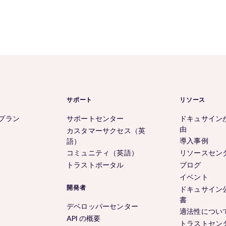
previous
next
page
page
サポート
リソース
 のプラン
サポートセンター
ドキュサイン
由
カスタマーサクセス（英
導入事例
語）
コミュニティ（英語）
リソースセン
トラストポータル
ブログ
イベント
開発者
ドキュサイン
書
デベロッパーセンター
適法性につい
API の概要
トラストセン