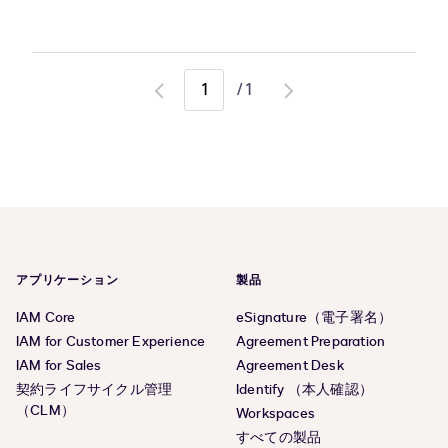
/
1
Go
Go
to
to
previous
next
page
page
アプリケーション
製品
IAM Core
eSignature（電子署名）
IAM for Customer Experience
Agreement Preparation
IAM for Sales
Agreement Desk
契約ライフサイクル管理
Identify （本人確認）
（CLM）
Workspaces
すべての製品