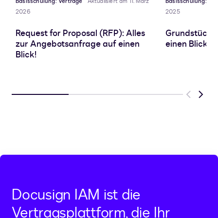
Basisschulung: Verträge
Aktualisiert am 11. März
Basisschulung: Ver
2026
2025
Request for Proposal (RFP): Alles
Grundstücksk
zur Angebotsanfrage auf einen
einen Blick!
Blick!
Previous
Next
Docusign IAM ist die
Vertragsplattform, die Ihr