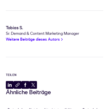
Tobias S.
Sr. Demand & Content Marketing Manager
Weitere Beiträge dieses Autors
TEILEN
Auf
In
Auf
Auf
Ähnliche Beiträge
LinkedIn
Zwischenablage
Facebook
X
teilen
kopieren
teilen
teilen