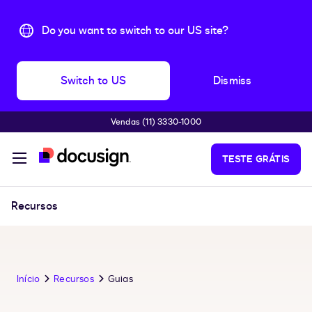
Do you want to switch to our US site?
Switch to US
Dismiss
Vendas (11) 3330-1000
Pular para o conteúdo principal
TESTE GRÁTIS
Recursos
Início
Recursos
Guias