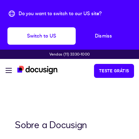
Do you want to switch to our US site?
Switch to US
Dismiss
Vendas (11) 3330-1000
Pular para o conteúdo principal
TESTE GRÁTIS
Sobre a Docusign