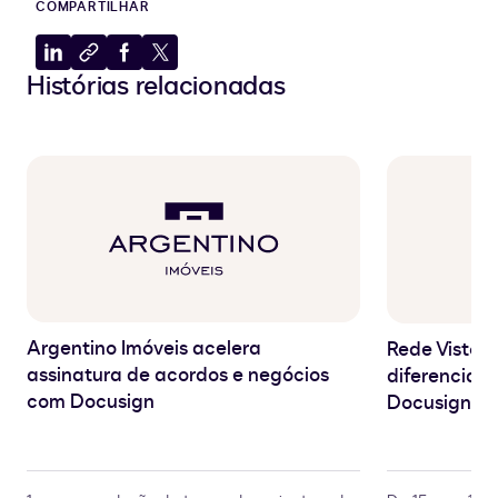
COMPARTILHAR
Compartilhar
Copiar
Compartilhar
Compartilhar
Histórias relacionadas
no
para
no
no
LinkedIn
a
Facebook
X
área
de
transferência
Argentino Imóveis acelera
Rede Vistori
assinatura de acordos e negócios
diferencial 
com Docusign
Docusign