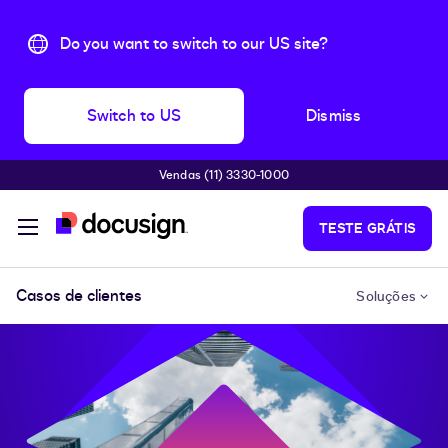
Do you want to switch to our US site?
Switch to US
Dismiss
Vendas (11) 3330-1000
Pular para o conteúdo principal
TESTE GRÁTIS
Casos de clientes
Soluções