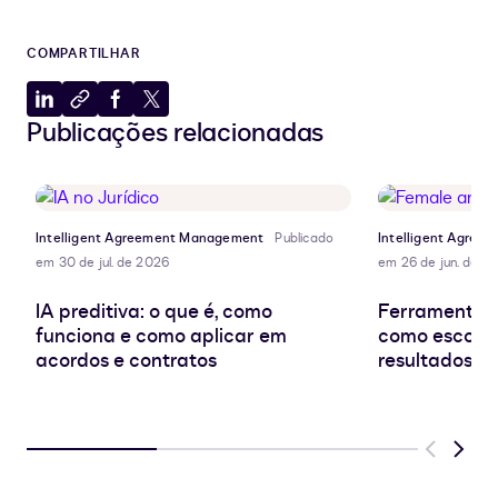
COMPARTILHAR
Compartilhar
Copiar
Compartilhar
Compartilhar
Publicações relacionadas
no
para
no
no
LinkedIn
a
Facebook
X
área
de
transferência
Intelligent Agreement Management
Publicado
Intelligent Agre
em 30 de jul. de 2026
em 26 de jun. de 2
IA preditiva: o que é, como
Ferramentas 
funciona e como aplicar em
como escolhe
acordos e contratos
resultados re
Previous
Next