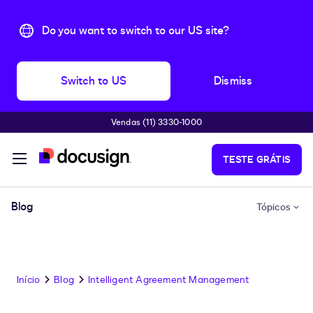
Do you want to switch to our US site?
Switch to US
Dismiss
Vendas (11) 3330-1000
Pular para o conteúdo principal
TESTE GRÁTIS
Blog
Tópicos
Início
Blog
Intelligent Agreement Management