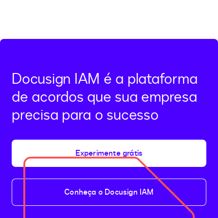
Docusign IAM é a plataforma
de acordos que sua empresa
precisa para o sucesso
Experimente grátis
Conheça o Docusign IAM