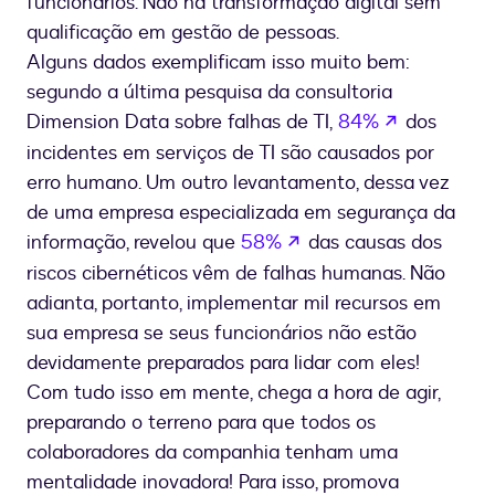
funcionários. Não há transformação digital sem
qualificação em gestão de pessoas.
Alguns dados exemplificam isso muito bem:
segundo a última pesquisa da consultoria
se abre en
Dimension Data sobre falhas de TI,
84%
dos
incidentes em serviços de TI são causados por
erro humano. Um outro levantamento, dessa vez
de uma empresa especializada em segurança da
se abre en una nueva
informação, revelou que
58%
das causas dos
riscos cibernéticos vêm de falhas humanas. Não
adianta, portanto, implementar mil recursos em
sua empresa se seus funcionários não estão
devidamente preparados para lidar com eles!
Com tudo isso em mente, chega a hora de agir,
preparando o terreno para que todos os
colaboradores da companhia tenham uma
mentalidade inovadora! Para isso, promova