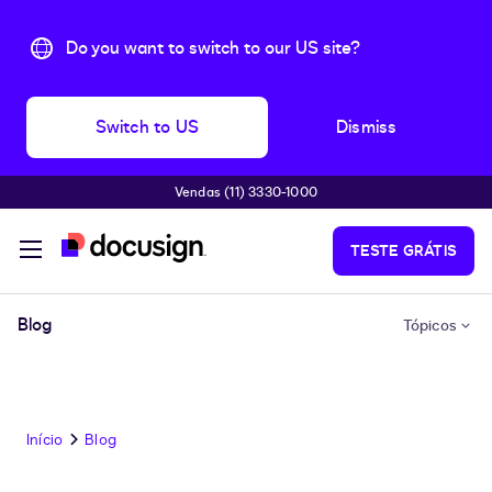
Do you want to switch to our US site?
Switch to US
Dismiss
Vendas (11) 3330-1000
Pular para o conteúdo principal
TESTE GRÁTIS
Blog
Tópicos
Início
Blog