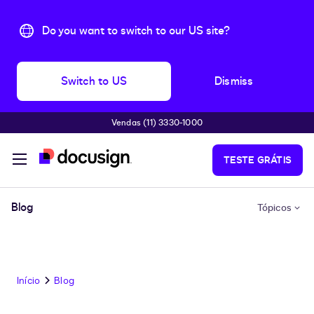
Do you want to switch to our US site?
Switch to US
Dismiss
Vendas (11) 3330-1000
Pular para o conteúdo principal
TESTE GRÁTIS
Blog
Tópicos
Início
Blog