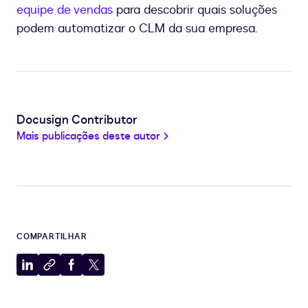
equipe de vendas
para descobrir quais soluções
podem automatizar o CLM da sua empresa.
Docusign Contributor
Mais publicações deste autor
COMPARTILHAR
Compartilhar
Copiar
Compartilhar
Compartilhar
no
para
no
no
LinkedIn
a
Facebook
X