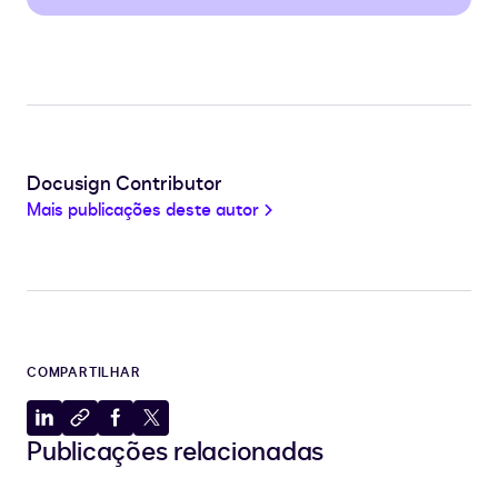
Docusign Contributor
Mais publicações deste autor
COMPARTILHAR
Compartilhar
Copiar
Compartilhar
Compartilhar
Publicações relacionadas
no
para
no
no
LinkedIn
a
Facebook
X