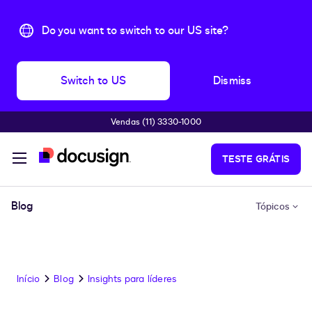
Do you want to switch to our US site?
Switch to US
Dismiss
Vendas (11) 3330-1000
Pular para o conteúdo principal
TESTE GRÁTIS
Blog
Tópicos
Início
Blog
Insights para líderes