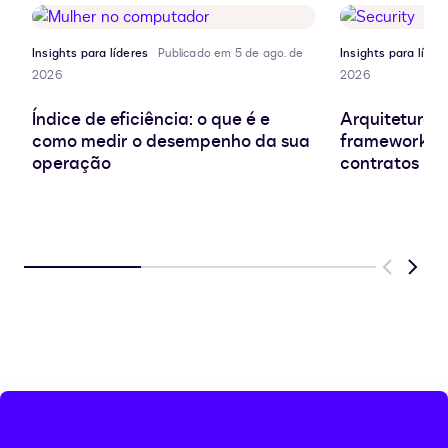
área
de
transferência
Insights para líderes
Publicado em 5 de ago. de
Insights para líder
2026
2026
Índice de eficiência: o que é e
Arquitetura d
como medir o desempenho da sua
frameworks e
operação
contratos
Previous
Next