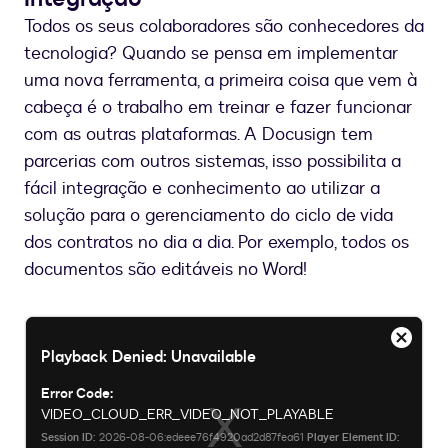
Todos os seus colaboradores são conhecedores da
tecnologia? Quando se pensa em implementar
uma nova ferramenta, a primeira coisa que vem à
cabeça é o trabalho em treinar e fazer funcionar
com as outras plataformas. A Docusign tem
parcerias com outros sistemas, isso possibilita a
fácil integração e conhecimento ao utilizar a
solução para o gerenciamento do ciclo de vida
dos contratos no dia a dia. Por exemplo, todos os
documentos são editáveis no Word!
This
Fechar
Playback Denied: Unavailable
is
Diálog
a
Modal
Error Code:
modal
VIDEO_CLOUD_ERR_VIDEO_NOT_PLAYABLE
window.
Session ID:
2026-08-06:edeee76f4920ad2d87fea61
Player Element ID: