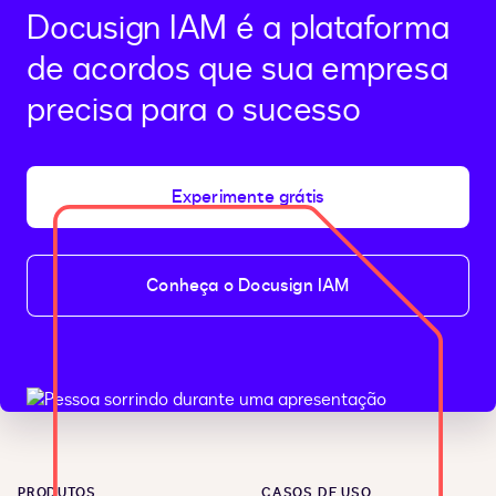
Docusign IAM é a plataforma
de acordos que sua empresa
precisa para o sucesso
Experimente grátis
Conheça o Docusign IAM
PRODUTOS
CASOS DE USO