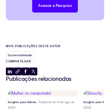
Acesse a Pesquisa
MAIS PUBLICAÇÕES DESTE AUTOR
Sustentabilidade
COMPARTILHAR
Compartilhar
Copiar
Compartilhar
Compartilhar
Publicações relacionadas
no
para
no
no
LinkedIn
a
Facebook
X
área
de
transferência
Insights para líderes
Publicado em 5 de ago. de
Insights para líder
2026
2026