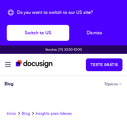
Do you want to switch to our US site?
Switch to US
Dismiss
Vendas (11) 3330-1000
Pular para o conteúdo principal
TESTE GRÁTIS
Blog
Tópicos
Início
Blog
Insights para líderes