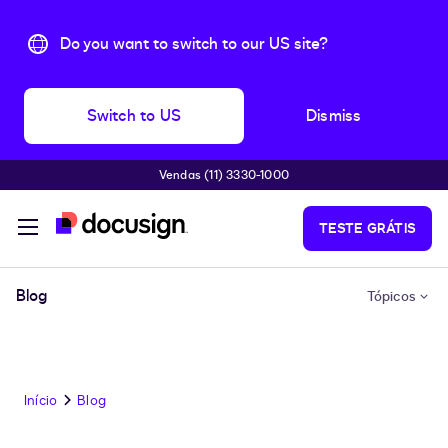
Do you want to switch to our US site?
Switch to US
Dismiss
Vendas (11) 3330-1000
Pular para o conteúdo principal
TESTE GRÁTIS
Blog
Tópicos
Início
Blog