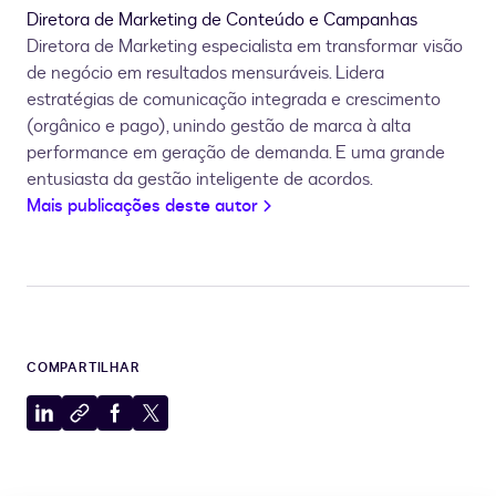
Diretora de Marketing de Conteúdo e Campanhas
Diretora de Marketing especialista em transformar visão
de negócio em resultados mensuráveis. Lidera
estratégias de comunicação integrada e crescimento
(orgânico e pago), unindo gestão de marca à alta
performance em geração de demanda. E uma grande
entusiasta da gestão inteligente de acordos.
Mais publicações deste autor
COMPARTILHAR
Compartilhar
Copiar
Compartilhar
Compartilhar
no
para
no
no
LinkedIn
a
Facebook
X