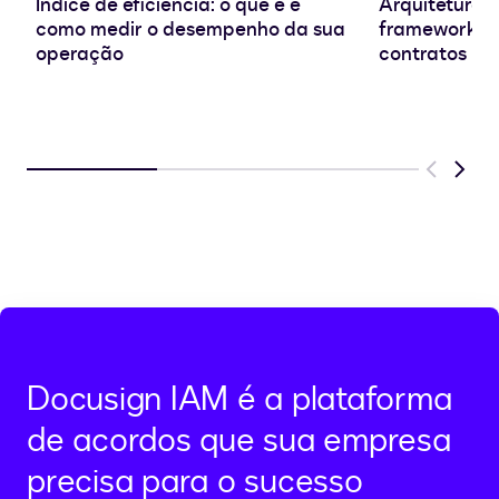
Índice de eficiência: o que é e
Arquitetura d
como medir o desempenho da sua
frameworks e
operação
contratos
Previous
Next
Docusign IAM é a plataforma
de acordos que sua empresa
precisa para o sucesso