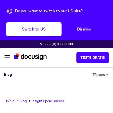
Do you want to switch to our US site?
Switch to US
Dismiss
Vendas (11) 3330-1000
Pular para o conteúdo principal
TESTE GRÁTIS
Blog
Tópicos
Início
Blog
Insights para líderes