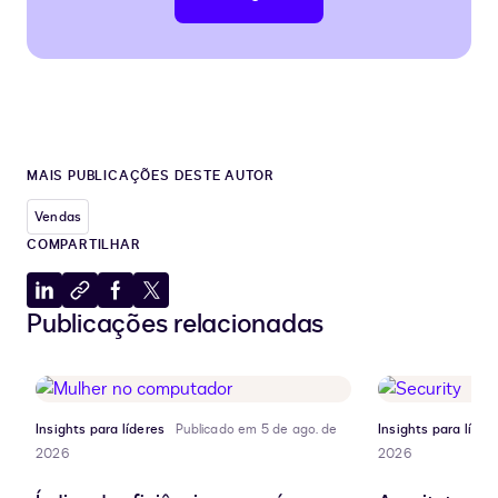
MAIS PUBLICAÇÕES DESTE AUTOR
Vendas
COMPARTILHAR
Compartilhar
Copiar
Compartilhar
Compartilhar
Publicações relacionadas
no
para
no
no
LinkedIn
a
Facebook
X
área
de
transferência
Insights para líderes
Publicado em 5 de ago. de
Insights para líder
2026
2026