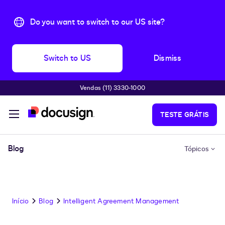
Do you want to switch to our US site?
Switch to US
Dismiss
Vendas (11) 3330-1000
Pular para o conteúdo principal
TESTE GRÁTIS
Blog
Tópicos
Início
Blog
Intelligent Agreement Management