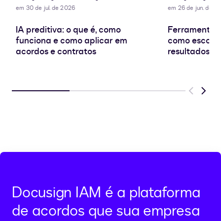
em 30 de jul. de 2026
em 26 de jun. de 2
IA preditiva: o que é, como
Ferramentas 
funciona e como aplicar em
como escolhe
acordos e contratos
resultados re
Previous
Next
Docusign IAM é a plataforma
de acordos que sua empresa