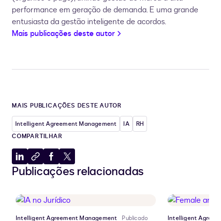
performance em geração de demanda. E uma grande
entusiasta da gestão inteligente de acordos.
Mais publicações deste autor
MAIS PUBLICAÇÕES DESTE AUTOR
Intelligent Agreement Management
IA
RH
COMPARTILHAR
Compartilhar
Copiar
Compartilhar
Compartilhar
Publicações relacionadas
no
para
no
no
LinkedIn
a
Facebook
X
área
de
transferência
Intelligent Agreement Management
Publicado
Intelligent Agre