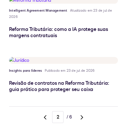
Intelligent Agreement Management
Atualizado em 23 de jul. de
2026
Reforma Tributária: como a IA protege suas
margens contratuais
Insights para líderes
Publicado em 23 de jul. de 2026
Revisão de contratos na Reforma Tributária:
guia prático para proteger seu caixa
/
6
Go
Go
to
to