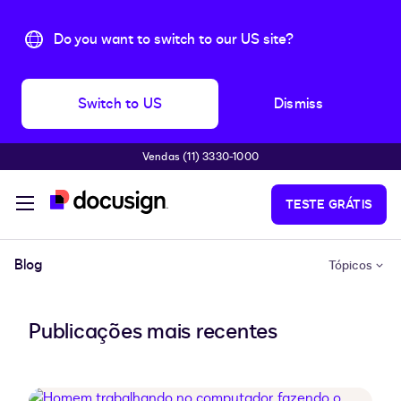
Do you want to switch to our US site?
Switch to US
Dismiss
Vendas (11) 3330-1000
Pular para o conteúdo principal
TESTE GRÁTIS
Blog
Tópicos
Publicações mais recentes