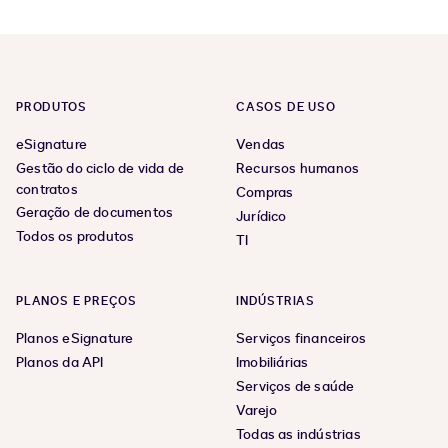
previous
next
page,
page,
page
page
1
3
PRODUTOS
CASOS DE USO
eSignature
Vendas
Gestão do ciclo de vida de
Recursos humanos
contratos
Compras
Geração de documentos
Jurídico
Todos os produtos
TI
PLANOS E PREÇOS
INDÚSTRIAS
Planos eSignature
Serviços financeiros
Planos da API
Imobiliárias
Serviços de saúde
Varejo
Todas as indústrias