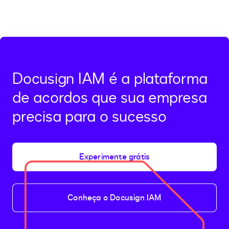
Docusign IAM é a plataforma
de acordos que sua empresa
precisa para o sucesso
Experimente grátis
Conheça o Docusign IAM