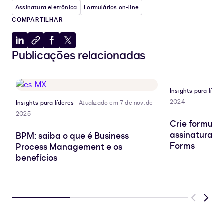
Assinatura eletrônica
Formulários on-line
COMPARTILHAR
Compartilhar
Copiar
Compartilhar
Compartilhar
Publicações relacionadas
no
para
no
no
LinkedIn
a
Facebook
X
área
de
Insights para líder
transferência
2024
Insights para líderes
Atualizado em 7 de nov. de
2025
Crie formulár
assinatura e
BPM: saiba o que é Business
Forms
Process Management e os
benefícios
Previous
Next