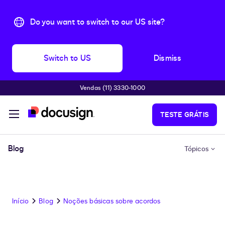
Do you want to switch to our US site?
Switch to US
Dismiss
Vendas (11) 3330-1000
Pular para o conteúdo principal
TESTE GRÁTIS
Blog
Tópicos
Início
Blog
Noções básicas sobre acordos