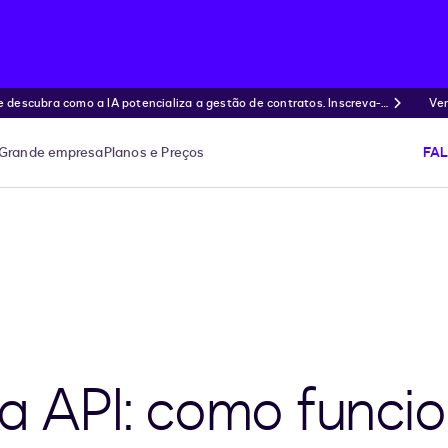
ubra como a IA potencializa a gestão de contratos. Inscreva-s
Ven
Grande empresa
Planos e Preços
FA
ia API: como funci