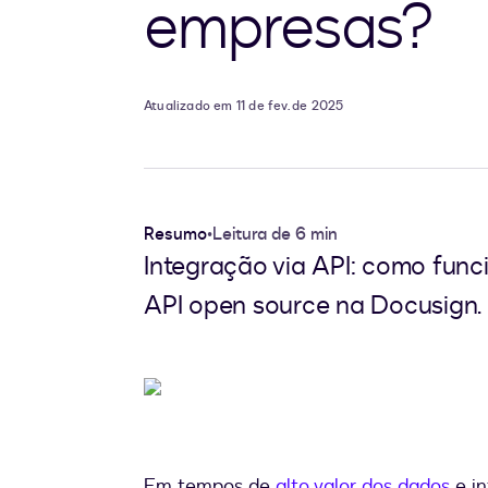
empresas?
Atualizado em 11 de fev. de 2025
Resumo
•
Leitura de 6 min
Integração via API: como func
API open source na Docusign.
Em tempos de
alto valor dos dados
e in