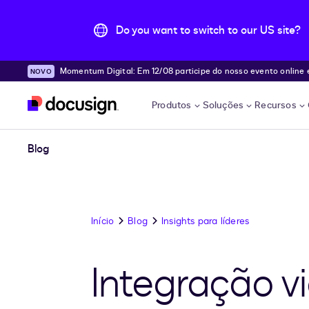
Do you want to switch to our US site?
Momentum Digital: Em 12/08 participe do nosso evento online e desc
Pular para o conteúdo principal
e!
Produtos
Soluções
Recursos
Blog
Início
Blog
Insights para líderes
Integração v