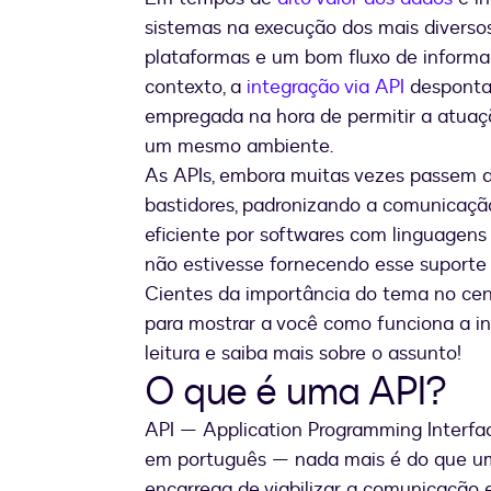
sistemas na execução dos mais diversos 
plataformas e um bom fluxo de inform
contexto, a
integração via API
desponta 
empregada na hora de permitir a atuaç
um mesmo ambiente.
As APIs, embora muitas vezes passem d
bastidores, padronizando a comunicação
eficiente por softwares com linguagens 
não estivesse fornecendo esse suporte 
Cientes da importância do tema no cená
para mostrar a você como funciona a in
leitura e saiba mais sobre o assunto!
O que é uma API?
API — Application Programming Interfac
em português — nada mais é do que um
encarrega de viabilizar a comunicação 