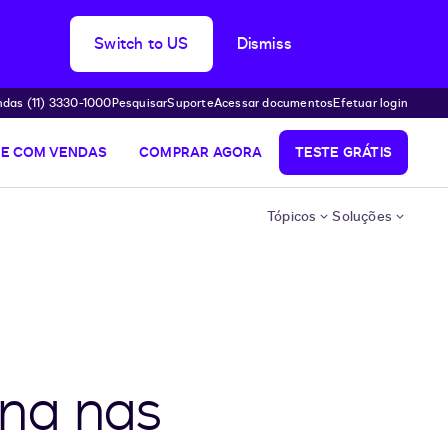
Switch to US
Dismiss
das (11) 3330-1000
Pesquisar
Suporte
Acessar documentos
Efetuar login
LE COM VENDAS
COMPRAR AGORA
TESTE GRÁTIS
Tópicos
Soluções
ona nas