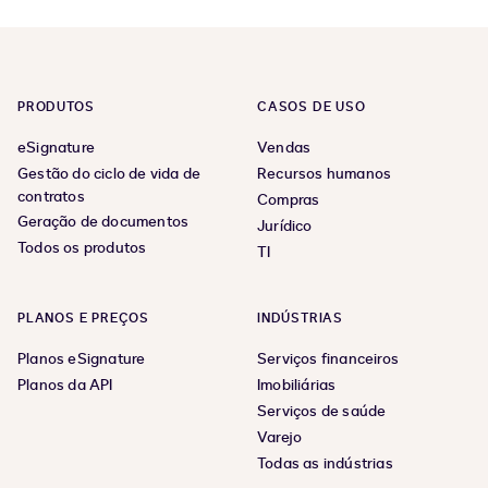
previous
next
page
page
PRODUTOS
CASOS DE USO
eSignature
Vendas
Gestão do ciclo de vida de
Recursos humanos
contratos
Compras
Geração de documentos
Jurídico
Todos os produtos
TI
PLANOS E PREÇOS
INDÚSTRIAS
Planos eSignature
Serviços financeiros
Planos da API
Imobiliárias
Serviços de saúde
Varejo
Todas as indústrias