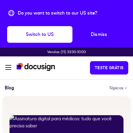
Do you want to switch to our US site?
Switch to US
Dismiss
Vendas (11) 3330-1000
Pular para o conteúdo principal
TESTE GRÁTIS
Blog
Tópicos