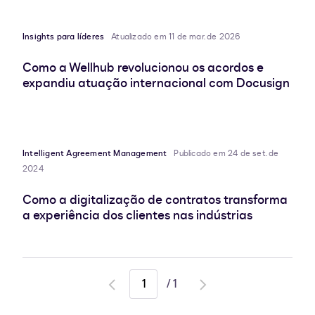
Insights para líderes
Atualizado em 11 de mar. de 2026
Como a Wellhub revolucionou os acordos e
expandiu atuação internacional com Docusign
Intelligent Agreement Management
Publicado em 24 de set. de
2024
Como a digitalização de contratos transforma
a experiência dos clientes nas indústrias
/
1
Go
Go
to
to