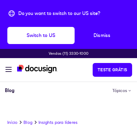
Do you want to switch to our US site?
Switch to US
Dismiss
Vendas (11) 3330-1000
Pular para o conteúdo principal
TESTE GRÁTIS
Blog
Tópicos
Início
Blog
Insights para líderes