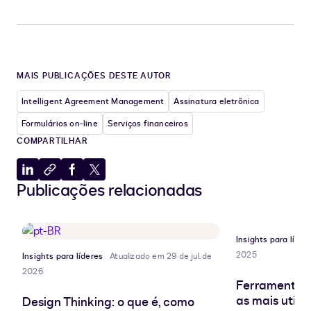
MAIS PUBLICAÇÕES DESTE AUTOR
Intelligent Agreement Management
Assinatura eletrônica
Formulários on-line
Serviços financeiros
COMPARTILHAR
Compartilhar
Copiar
Compartilhar
Compartilhar
Publicações relacionadas
no
para
no
no
LinkedIn
a
Facebook
X
área
de
Insights para líder
transferência
2025
Insights para líderes
Atualizado em 29 de jul. de
2026
Ferramentas 
as mais util
Design Thinking: o que é, como