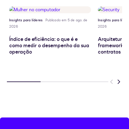
área
de
transferência
Insights para líderes
Publicado em 5 de ago. de
Insights para líder
2026
2026
Índice de eficiência: o que é e
Arquitetura d
como medir o desempenho da sua
frameworks e
operação
contratos
Previous
Next