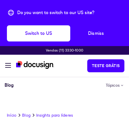
Do you want to switch to our US site?
Switch to US
Dismiss
Vendas (11) 3330-1000
Pular para o conteúdo principal
TESTE GRÁTIS
Blog
Tópicos
Início
Blog
Insights para líderes