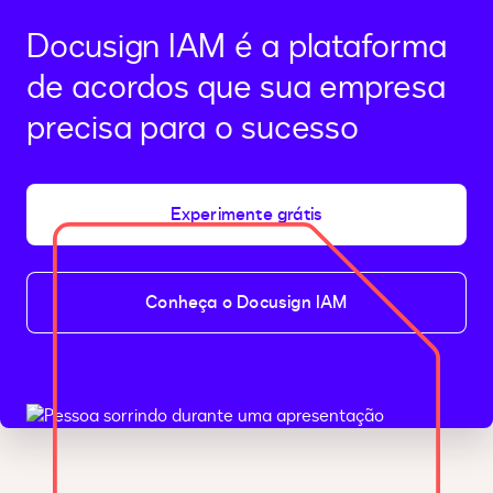
Docusign IAM é a plataforma
de acordos que sua empresa
precisa para o sucesso
Experimente grátis
Conheça o Docusign IAM