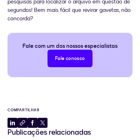
pesquisas para localizar o arquivo em questão de
segundos! Bem mais fácil que revirar gavetas, não
concorda?
Fale com um dos nossos especialistas
Fale conosco
COMPARTILHAR
Compartilhar
Copiar
Compartilhar
Compartilhar
Publicações relacionadas
no
para
no
no
LinkedIn
a
Facebook
X