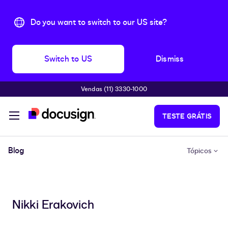
Do you want to switch to our US site?
Switch to US
Dismiss
Vendas (11) 3330-1000
Pular para o conteúdo principal
TESTE GRÁTIS
Blog
Tópicos
Nikki Erakovich