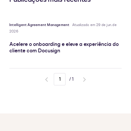
Intelligent Agreement Management
Atualizado em 29 de jun. de
2026
Acelere o onboarding e eleve a experiência do
cliente com Docusign
/
1
Go
Go
to
to
previous
next
page
page