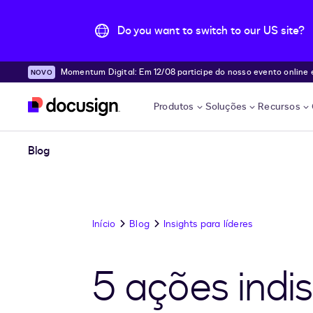
Do you want to switch to our US site?
Momentum Digital: Em 12/08 participe do nosso evento online e desc
Pular para o conteúdo principal
e!
Produtos
Soluções
Recursos
Blog
Início
Blog
Insights para líderes
5 ações indi