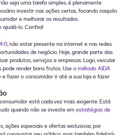
não seja uma tarefa simples, é plenamente
essário investir nas ações certas, focando naquilo
sumidor e melhorar os resultados.
ajudá-lo. Confira!
4.0
, não estar presente na internet e nas redes
portunidades de negócio. Hoje, grande parte das
sar produtos, serviços e empresas. Logo, veicular
 pode render bons frutos. Use o
método AIDA
e e fazer o consumidor ir até a sua loja e fazer
ção
 consumidor está cada vez mais exigente. Está
retudo quando não se investe em
estratégias de
, ações especiais e ofertas exclusivas, por
só conquistar seu público, mas também fidelizá-