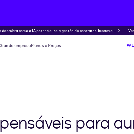
ubra como a IA potencializa a gestão de contratos. Inscreva-s
Ven
Grande empresa
Planos e Preços
FA
spensáveis para a