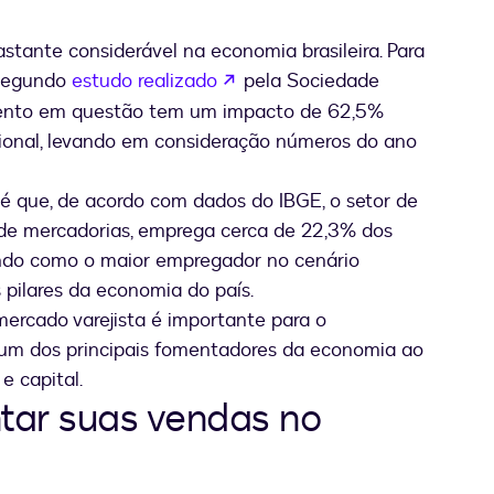
stante considerável na economia brasileira. Para
se abre en una nueva pestañ
 segundo
estudo realizado
pela Sociedade
gmento em questão tem um impacto de 62,5%
cional, levando em consideração números do ano
 é que, de acordo com dados do IBGE, o setor de
 de mercadorias, emprega cerca de 22,3% dos
urando como o maior empregador no cenário
 pilares da economia do país.
ercado varejista é importante para o
 um dos principais fomentadores da economia ao
e capital.
tar suas vendas no