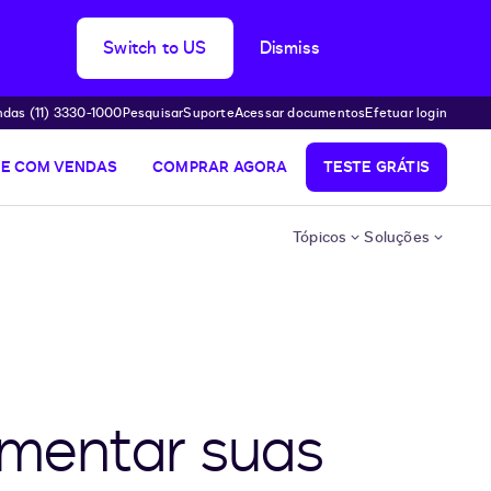
Switch to US
Dismiss
das (11) 3330-1000
Pesquisar
Suporte
Acessar documentos
Efetuar login
LE COM VENDAS
COMPRAR AGORA
TESTE GRÁTIS
Tópicos
Soluções
umentar suas