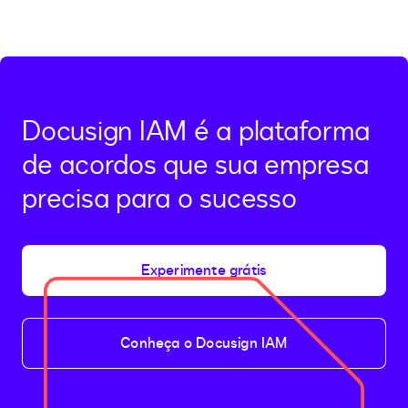
Docusign IAM é a plataforma
de acordos que sua empresa
precisa para o sucesso
Experimente grátis
Conheça o Docusign IAM