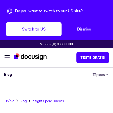
Do you want to switch to our US site?
Switch to US
Dismiss
Vendas (11) 3330-1000
Pular para o conteúdo principal
TESTE GRÁTIS
Blog
Tópicos
Início
Blog
Insights para líderes