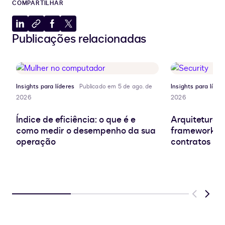
COMPARTILHAR
Compartilhar
Copiar
Compartilhar
Compartilhar
Publicações relacionadas
no
para
no
no
LinkedIn
a
Facebook
X
área
de
transferência
Insights para líderes
Publicado em 5 de ago. de
Insights para líder
2026
2026
Índice de eficiência: o que é e
Arquitetura d
como medir o desempenho da sua
frameworks e
operação
contratos
Previous
Next