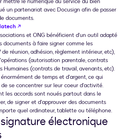
mettre le numérique au service du bien
ué un partenariat avec Docusign afin de passer
 de documents.
s’ouvre dans un nouvel onglet
idatech
ssociations et ONG bénéficient d'un outil adapté
vers documents à faire signer comme les
de réunion, adhésion, règlement intérieur, etc),
opérations (autorisation parentale, contrats
s Humaines (contrats de travail, avenants, etc).
énormément de temps et d'argent, ce qui
de se concentrer sur leur coeur d'activité.
nt les accords sont noués partout dans le
r, de signer et d'approuver des documents
mporte quel ordinateur, tablette ou téléphone.
signature électronique
s