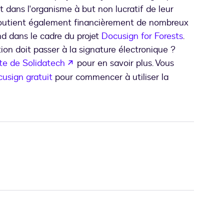
 dans l'organisme à but non lucratif de leur
soutient également financièrement de nombreux
nd dans le cadre du projet
Docusign for Forests
.
ion doit passer à la signature électronique ?
s’ouvre dans un nouvel onglet
ite de Solidatech
pour en savoir plus. Vous
usign gratuit
pour commencer à utiliser la