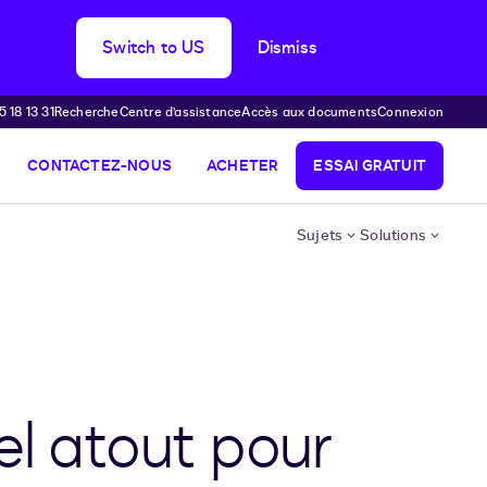
Switch to US
Dismiss
 18 13 31
Recherche
Centre d’assistance
Accès aux documents
Connexion
CONTACTEZ-NOUS
ACHETER
ESSAI GRATUIT
Sujets
Solutions
el atout pour