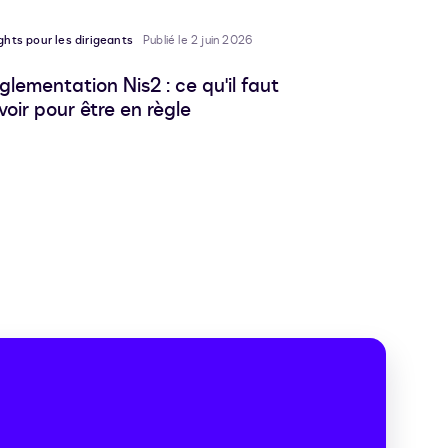
papiers
ghts pour les dirigeants
Publié le 2 juin 2026
glementation Nis2 : ce qu'il faut
voir pour être en règle