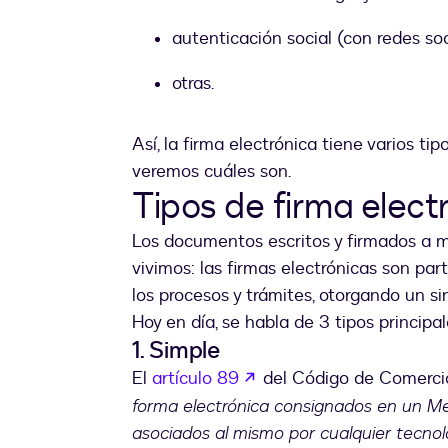
autenticación social (con redes soc
otras.
Así, la firma electrónica tiene varios t
veremos cuáles son.
Tipos de firma elect
Los documentos escritos y firmados a 
vivimos: las firmas electrónicas son par
los procesos y trámites, otorgando un s
Hoy en día, se habla de 3 tipos principa
1. Simple
abre em uma nova guia
El
artículo 89
del Código de Comercio 
forma electrónica consignados en un M
asociados al mismo por cualquier tecnolog