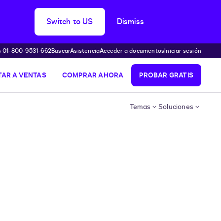
Switch to US
Dismiss
s 01-800-9531-662
Buscar
Asistencia
Acceder a documentos
Iniciar sesión
AR A VENTAS
COMPRAR AHORA
PROBAR GRATIS
Temas
Soluciones