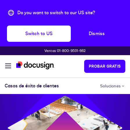
Do you want to switch to our US site?
Switch to US
Dismiss
Ventas 01-800-9531-662
Accede al contenido principal
PROBAR GRATIS
Casos de éxito de clientes
Soluciones