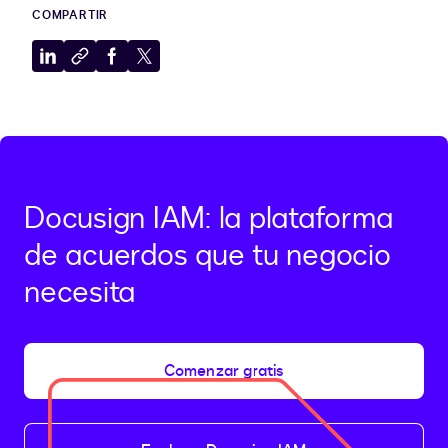
COMPARTIR
Compartir
Copiar
Compartir
Compartir
en
al
en
en
LinkedIn
portapapeles
Facebook
X
Docusign IAM: la plataforma
de acuerdos que tu negocio
necesita
Comenzar gratis