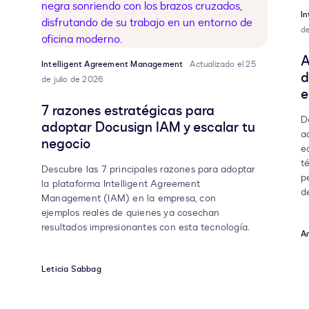
I
de
A
Intelligent Agreement Management
Actualizado el 25
d
de julio de 2026
e
7 razones estratégicas para
D
adoptar Docusign IAM y escalar tu
a
negocio
e
t
Descubre las 7 principales razones para adoptar
p
la plataforma Intelligent Agreement
d
Management (IAM) en la empresa, con
ejemplos reales de quienes ya cosechan
resultados impresionantes con esta tecnología.
A
Leticia Sabbag