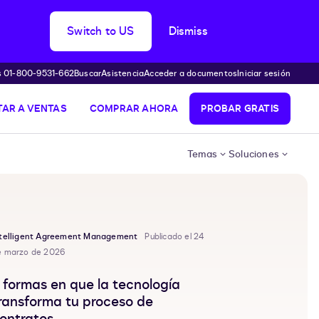
Switch to US
Dismiss
s 01-800-9531-662
Buscar
Asistencia
Acceder a documentos
Iniciar sesión
AR A VENTAS
COMPRAR AHORA
PROBAR GRATIS
Temas
Soluciones
ntelligent Agreement Management
Publicado el 24
e marzo de 2026
 formas en que la tecnología
ransforma tu proceso de
ontratos