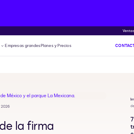
Venta
s
Empresas grandes
Planes y Precios
CONTACT
I
d
e 2026
7
 de la firma
t
c