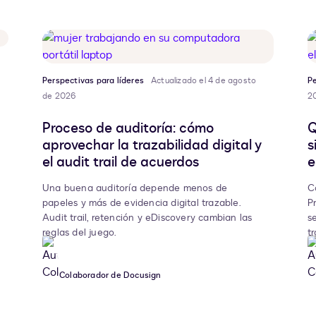
Perspectivas para líderes
Actualizado el 4 de agosto
Pe
de 2026
2
Proceso de auditoría: cómo
Q
aprovechar la trazabilidad digital y
s
el audit trail de acuerdos
e
Una buena auditoría depende menos de
C
papeles y más de evidencia digital trazable.
P
Audit trail, retención y eDiscovery cambian las
s
reglas del juego.
tr
Colaborador de Docusign