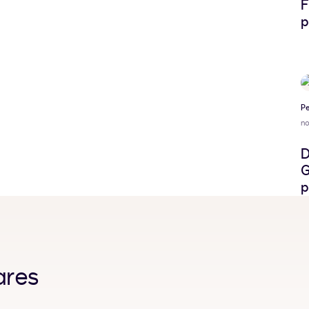
F
p
Pe
n
D
G
p
ares