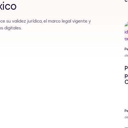
xico
e su validez jurídica, el marco legal vigente y
s digitales.
Pe
d
P
p
C
Pe
d