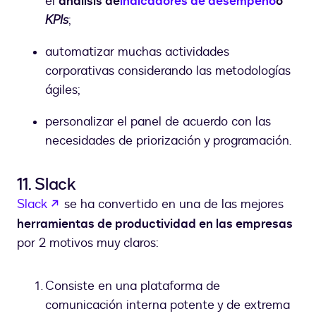
el
análisis de
indicadores de desempeño
o
KPIs
;
automatizar muchas actividades
corporativas considerando las metodologías
ágiles;
personalizar el panel de acuerdo con las
necesidades de priorización y programación.
11. Slack
abre em uma nova guia
Slack
se ha convertido en una de las mejores
herramientas de productividad en las empresas
por 2 motivos muy claros:
Consiste en una plataforma de
comunicación interna potente y de extrema