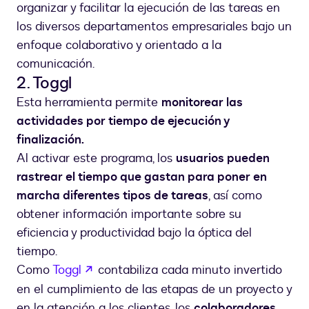
organizar y facilitar la ejecución de las tareas en
los diversos departamentos empresariales bajo un
enfoque colaborativo y orientado a la
comunicación.
2. Toggl
Esta herramienta permite
monitorear las
actividades por tiempo de ejecución y
finalización.
Al activar este programa, los
usuarios pueden
rastrear el tiempo que gastan para poner en
marcha diferentes tipos de tareas
, así como
obtener información importante sobre su
eficiencia y productividad bajo la óptica del
tiempo.
abre em uma nova guia
Como
Toggl
contabiliza cada minuto invertido
en el cumplimiento de las etapas de un proyecto y
en la atención a los clientes, los
colaboradores