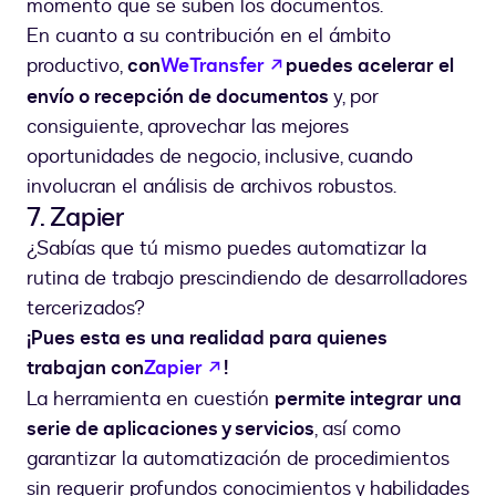
momento que se suben los documentos.
En cuanto a su contribución en el ámbito
abre em uma nova guia
productivo,
con
WeTransfer
puedes acelerar el
envío o recepción de documentos
y, por
consiguiente, aprovechar las mejores
oportunidades de negocio, inclusive, cuando
involucran el análisis de archivos robustos.
7. Zapier
¿Sabías que tú mismo puedes automatizar la
rutina de trabajo prescindiendo de desarrolladores
tercerizados?
¡Pues esta es una realidad para quienes
abre em uma nova guia
trabajan con
Zapier
!
La herramienta en cuestión
permite integrar una
serie de aplicaciones y servicios
, así como
garantizar la automatización de procedimientos
sin requerir profundos conocimientos y habilidades