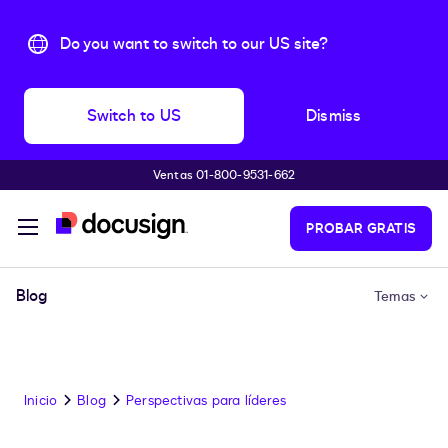
Do you want to switch to our US site?
Switch to US
Dismiss
Ventas 01-800-9531-662
Accede al contenido principal
PROBAR GRATIS
Blog
Temas
Inicio
Blog
Perspectivas para líderes