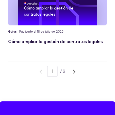
Cómo ampliar la gestión de
contratos legales
Guías
Publicado el 18 de julio de 2025
Cómo ampliar la gestión de contratos legales
/
6
Go
Go
to
to
previous
next
page
page,
page
2