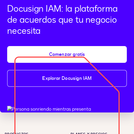
Docusign IAM: la plataforma
de acuerdos que tu negocio
necesita
Comenzar gratis
Explorar Docusign IAM