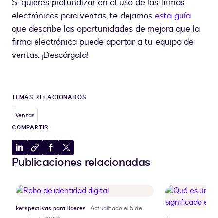
Si quieres profundizar en el uso de las firmas
electrónicas para ventas, te dejamos
esta guía
que describe las oportunidades de mejora que la
firma electrónica puede aportar a tu equipo de
ventas. ¡Descárgala!
TEMAS RELACIONADOS
Ventas
COMPARTIR
Compartir
Copiar
Compartir
Compartir
Publicaciones relacionadas
en
al
en
en
LinkedIn
portapapeles
Facebook
X
Perspectivas para líderes
Actualizado el 5 de