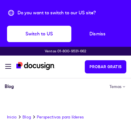
Do you want to switch to our US site?
Switch to US
Dismiss
Ventas 01-800-9531-662
Accede al contenido principal
PROBAR GRATIS
Blog
Temas
Inicio
Blog
Perspectivas para líderes