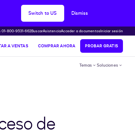
Switch to US
Dismiss
s 01-800-9531-662
Buscar
Asistencia
Acceder a documentos
Iniciar sesión
AR A VENTAS
COMPRAR AHORA
PROBAR GRATIS
Temas
Soluciones
oceso de