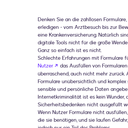
Denken Sie an die zahllosen Formulare,
erledigen - vom Arztbesuch bis zur Be
eine Krankenversicherung. Natürlich sind
digitale Tools nicht für die große Wend
Ganz so einfach ist es nicht.
Schlechte Erfahrungen mit Formulare f
wird in einem neuen Tab geöff
Nutzer
das Ausfüllen von Formularen 
überraschend, auch nicht mehr zurück. Al
Formulare unübersichtlich und komplex 
sensible und persönliche Daten angeb
Internetkriminalität ist es kein Wunder
Sicherheitsbedenken nicht ausgefüllt w
Wenn Nutzer Formulare nicht ausfüllen,
die sie benötigen, und sie laufen Gefahr
jedoch nur ein Teil des Problems.