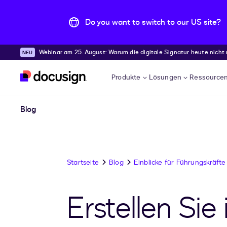
Do you want to switch to our US site?
Webinar am 25. August: Warum die digitale Signatur heute nicht
Überspringen und weiter zum Hauptinhalt
Produkte
Lösungen
Ressource
Blog
Startseite
Blog
Einblicke für Führungskräfte
Erstellen Sie