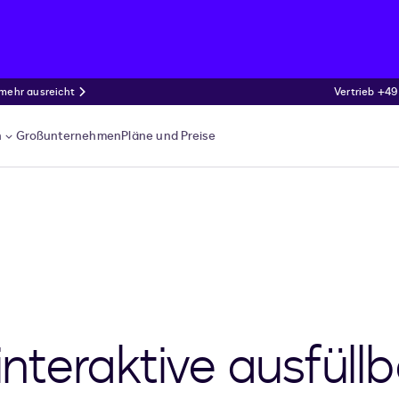
 mehr ausreicht
Vertrieb +49
n
Großunternehmen
Pläne und Preise
 interaktive ausfüll