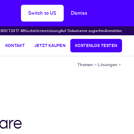
Switch to US
Dismiss
 800 724 17 48
Suche
Unterstützung
Auf Dokumente zugreifen
Anmelden
KONTAKT
JETZT KAUFEN
KOSTENLOS TESTEN
Themen
Lösungen
bare