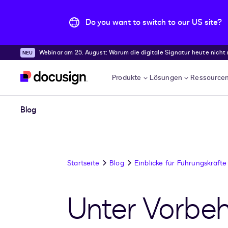
Do you want to switch to our US site?
Webinar am 25. August: Warum die digitale Signatur heute nicht
Überspringen und weiter zum Hauptinhalt
Produkte
Lösungen
Ressource
Blog
Startseite
Blog
Einblicke für Führungskräfte
Unter Vorbeh