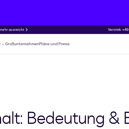
 mehr ausreicht
Vertrieb +49
n
Großunternehmen
Pläne und Preise
alt: Bedeutung & 