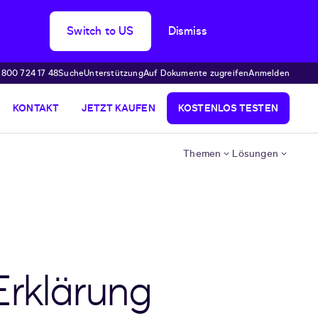
Switch to US
Dismiss
 800 724 17 48
Suche
Unterstützung
Auf Dokumente zugreifen
Anmelden
KONTAKT
JETZT KAUFEN
KOSTENLOS TESTEN
Themen
Lösungen
Erklärung