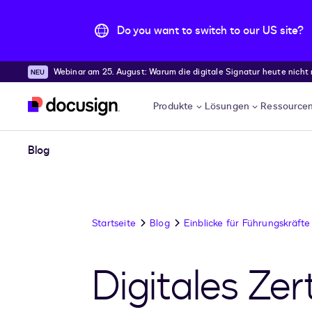
Do you want to switch to our US site?
Webinar am 25. August: Warum die digitale Signatur heute nicht
Überspringen und weiter zum Hauptinhalt
Produkte
Lösungen
Ressource
Blog
Startseite
Blog
Einblicke für Führungskräfte
Digitales Zer