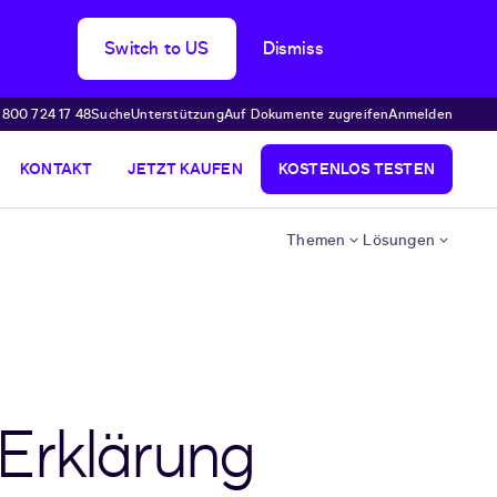
Switch to US
Dismiss
 800 724 17 48
Suche
Unterstützung
Auf Dokumente zugreifen
Anmelden
KONTAKT
JETZT KAUFEN
KOSTENLOS TESTEN
Themen
Lösungen
& Erklärung