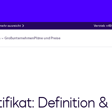
 mehr ausreicht
Vertrieb +49
n
Großunternehmen
Pläne und Preise
tifikat: Definition 