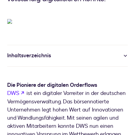
Inhaltsverzeichnis
Die Pioniere der digitalen Orderflows
wird in einem neuen Tab geöffnet
DWS
ist ein digitaler Vorreiter in der deutschen
Vermögensverwaltung. Das börsennotierte
Unternehmen legt hohen Wert auf Innovationen
und Wandlungsfähigkeit. Mit seinen agilen und
aktiven Mitarbeitern konnte DWS nun einen
innovativen Vorsprung im Wettbewerb erlangen.