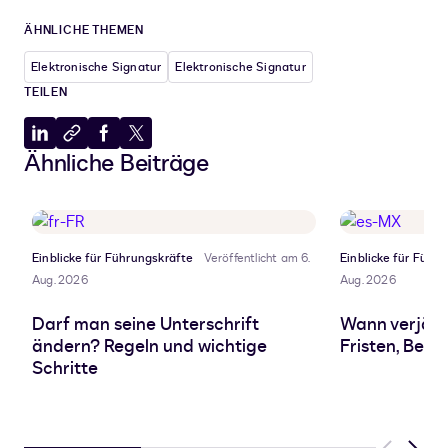
ÄHNLICHE THEMEN
Elektronische Signatur
Elektronische Signatur
TEILEN
Auf
In
Auf
Auf
Ähnliche Beiträge
LinkedIn
Zwischenablage
Facebook
X
teilen
kopieren
teilen
teilen
Einblicke für Führungskräfte
Veröffentlicht am 6.
Einblicke für Führ
Aug. 2026
Aug. 2026
Darf man seine Unterschrift
Wann verjähr
ändern? Regeln und wichtige
Fristen, Beg
Schritte