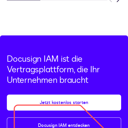
Previous
Next
Docusign IAM ist die
Vertragsplattform, die Ihr
Unternehmen braucht
Jetzt kostenlos starten
Docusign IAM entdecken