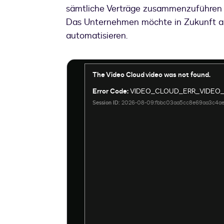
sämtliche Verträge zusammenzuführen u
Das Unternehmen möchte in Zukunft a
automatisieren.
This
The Video Cloud video was not found.
is
Error Code:
VIDEO_CLOUD_ERR_VIDEO
a
Session ID:
2026-08-09:fbbc03aa5cc8e69aa3c4a
modal
window.