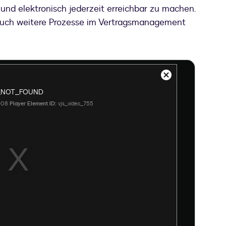
nd elektronisch jederzeit erreichbar zu machen.
uch weitere Prozesse im Vertragsmanagement
Close
Modal
_NOT_FOUND
Dialog
e08
Player Element ID:
vjs_video_755