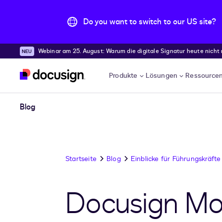
Do you want to switch to our US site?
Webinar am 25. August: Warum die digitale Signatur heute nicht
Überspringen und weiter zum Hauptinhalt
Produkte
Lösungen
Ressource
Blog
Startseite
Blog
Einblicke für Führungskräfte
Docusign Mo