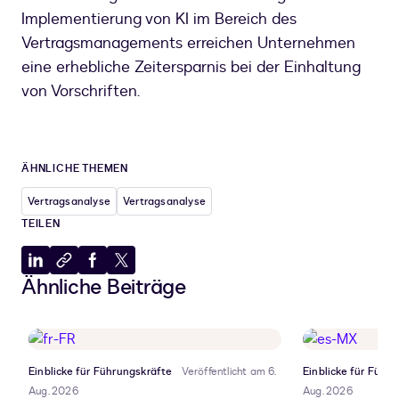
Implementierung von KI im Bereich des
Vertragsmanagements erreichen Unternehmen
eine erhebliche Zeitersparnis bei der Einhaltung
von Vorschriften.
ÄHNLICHE THEMEN
Vertragsanalyse
Vertragsanalyse
TEILEN
Auf
In
Auf
Auf
Ähnliche Beiträge
LinkedIn
Zwischenablage
Facebook
X
teilen
kopieren
teilen
teilen
Einblicke für Führungskräfte
Veröffentlicht am 6.
Einblicke für Führ
Aug. 2026
Aug. 2026