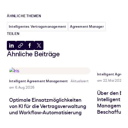
ÄHNLICHE THEMEN
Intelligentes Vertragsmanagement
Agreement Manager
TEILEN
Auf
In
Auf
Auf
Ähnliche Beiträge
LinkedIn
Zwischenablage
Facebook
X
teilen
kopieren
teilen
teilen
Intelligent Agre
am 22. Mai 2026
Intelligent Agreement Management
Aktualisiert
am 6. Aug. 2026
Über den Eng
Intelligent 
Optimale Einsatzmöglichkeiten
Management
von KI für die Vertragsverwaltung
Beschaffung
und Workflow-Automatisierung