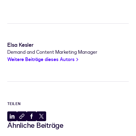
Elsa Kesler
Demand and Content Marketing Manager
Weitere Beiträge dieses Autors
TEILEN
Auf
In
Auf
Auf
Ähnliche Beiträge
LinkedIn
Zwischenablage
Facebook
X
teilen
kopieren
teilen
teilen