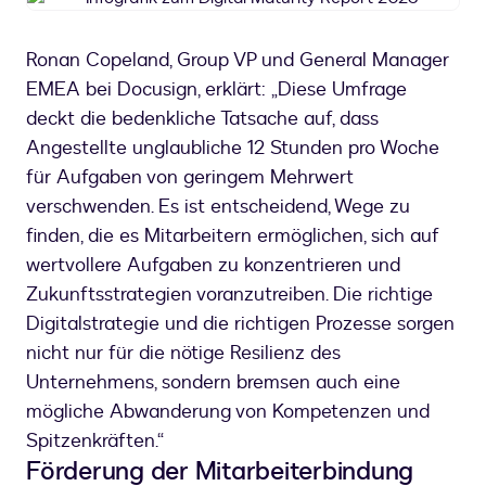
zum
Digital
Ronan Copeland, Group VP und General Manager
Maturity
EMEA bei Docusign, erklärt: „Diese Umfrage
Report
2023
deckt die bedenkliche Tatsache auf, dass
Angestellte unglaubliche 12 Stunden pro Woche
für Aufgaben von geringem Mehrwert
verschwenden. Es ist entschei­dend, Wege zu
finden, die es Mitarbeitern ermöglichen, sich auf
wertvollere Aufgaben zu kon­zentrieren und
Zukunftsstrate­gien voranzutreiben. Die richtige
Digitalstrategie und die richtigen Pro­zesse sorgen
nicht nur für die nötige Resilienz des
Unternehmens, sondern bremsen auch eine
mögliche Abwanderung von Kompetenzen und
Spitzenkräften.“
Förderung der Mitarbeiterbindung