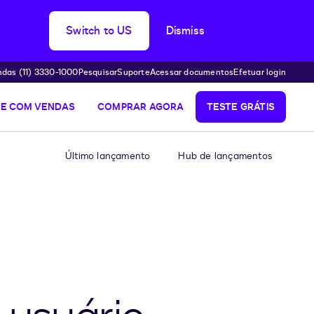
Switch to US
Dismiss
das (11) 3330-1000
Pesquisar
Suporte
Acessar documentos
Efetuar login
LE COM VENDAS
COMPRAR AGORA
TESTE GRÁTIS
Último lançamento
Hub de lançamentos