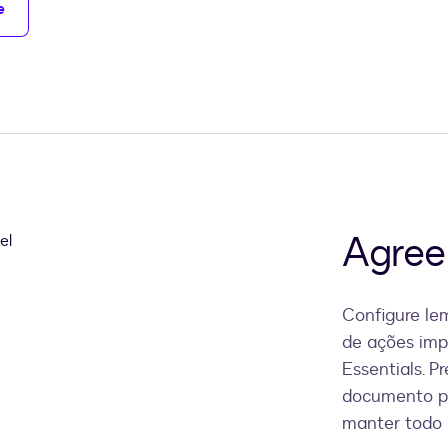
e
Agree
Configure lem
de ações imp
Essentials. P
documento pa
manter todo