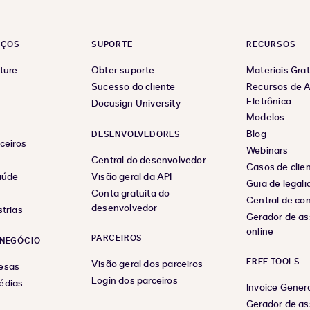
EÇOS
SUPORTE
RECURSOS
ture
Obter suporte
Materiais Grat
Sucesso do cliente
Recursos de A
Eletrônica
Docusign University
Modelos
Blog
DESENVOLVEDORES
ceiros
Webinars
Central do desenvolvedor
Casos de clie
aúde
Visão geral da API
Guia de legal
Conta gratuita do
Central de co
desenvolvedor
trias
Gerador de as
online
PARCEIROS
NEGÓCIO
FREE TOOLS
Visão geral dos parceiros
esas
Login dos parceiros
édias
Invoice Gener
Gerador de as