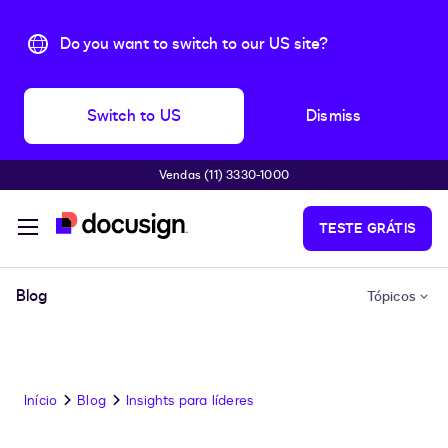
Do you want to switch to our US site?
Switch to US
Dismiss
Vendas (11) 3330-1000
Pular para o conteúdo principal
TESTE GRÁTIS
Blog
Tópicos
Início
Blog
Insights para líderes