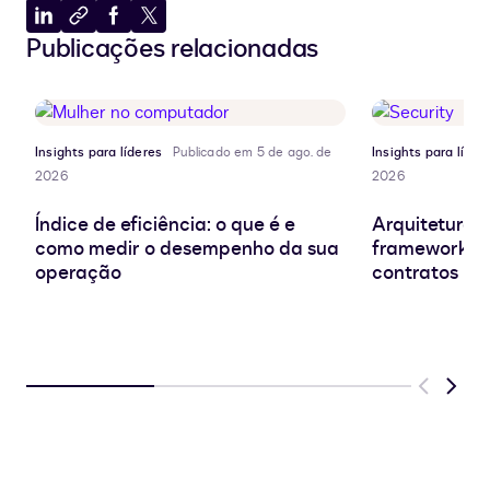
Compartilhar
Copiar
Compartilhar
Compartilhar
Publicações relacionadas
no
para
no
no
LinkedIn
a
Facebook
X
área
de
transferência
Insights para líderes
Publicado em 5 de ago. de
Insights para líder
2026
2026
Índice de eficiência: o que é e
Arquitetura d
como medir o desempenho da sua
frameworks e
operação
contratos
Previous
Next