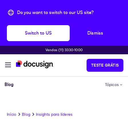
Do you want to switch to our US site?
Switch to US
Dismiss
Vendas (11) 3330-1000
Pular para o conteúdo principal
TESTE GRÁTIS
Blog
Tópicos
Início
Blog
Insights para líderes