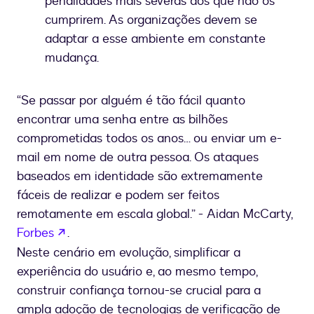
penalidades mais severas aos que não os
cumprirem. As organizações devem se
adaptar a esse ambiente em constante
mudança.
“Se passar por alguém é tão fácil quanto
encontrar uma senha entre as bilhões
comprometidas todos os anos… ou enviar um e-
mail em nome de outra pessoa. Os ataques
baseados em identidade são extremamente
fáceis de realizar e podem ser feitos
remotamente em escala global.” - Aidan McCarty,
se abre en una nueva pestaña
Forbes
.
Neste cenário em evolução, simplificar a
experiência do usuário e, ao mesmo tempo,
construir confiança tornou-se crucial para a
ampla adoção de tecnologias de verificação de