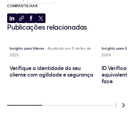
COMPARTILHAR
Compartilhar
Copiar
Compartilhar
Compartilhar
Publicações relacionadas
no
para
no
no
LinkedIn
a
Facebook
X
área
de
Insights para líderes
Atualizado em 11 de fev. de
Insights para líder
transferência
2025
2024
Verifique a identidade do seu
ID Verificati
cliente com agilidade e segurança
equivalente 
face
Previous
Next