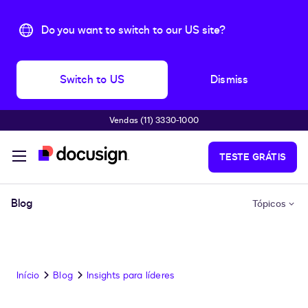
Do you want to switch to our US site?
Switch to US
Dismiss
Vendas (11) 3330-1000
Pular para o conteúdo principal
TESTE GRÁTIS
Blog
Tópicos
Início
Blog
Insights para líderes