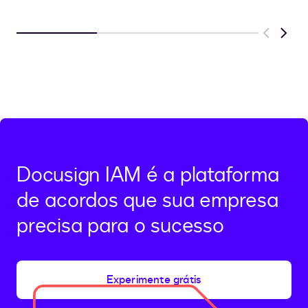
Previous
Next
Docusign IAM é a plataforma
de acordos que sua empresa
precisa para o sucesso
Experimente grátis