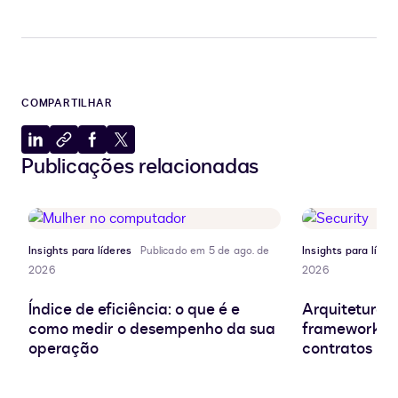
COMPARTILHAR
Compartilhar
Copiar
Compartilhar
Compartilhar
Publicações relacionadas
no
para
no
no
LinkedIn
a
Facebook
X
área
de
transferência
Insights para líderes
Publicado em 5 de ago. de
Insights para líder
2026
2026
Índice de eficiência: o que é e
Arquitetura d
como medir o desempenho da sua
frameworks e
operação
contratos