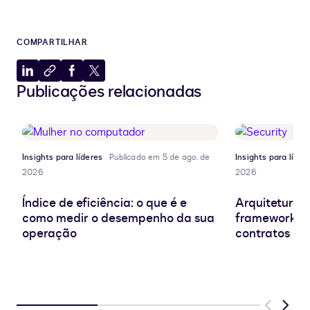
COMPARTILHAR
Compartilhar
Copiar
Compartilhar
Compartilhar
Publicações relacionadas
no
para
no
no
LinkedIn
a
Facebook
X
área
de
transferência
Insights para líderes
Publicado em 5 de ago. de
Insights para líder
2026
2026
Índice de eficiência: o que é e
Arquitetura d
como medir o desempenho da sua
frameworks e
operação
contratos