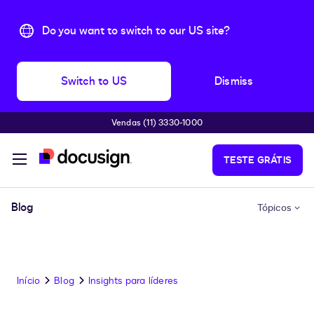
Do you want to switch to our US site?
Switch to US
Dismiss
Vendas (11) 3330-1000
Pular para o conteúdo principal
TESTE GRÁTIS
Blog
Tópicos
Início
Blog
Insights para líderes