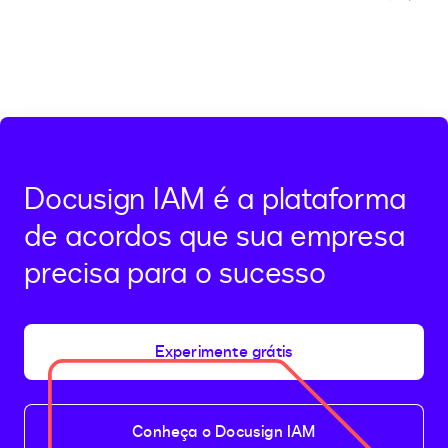
Previous
Next
Docusign IAM é a plataforma
de acordos que sua empresa
precisa para o sucesso
Experimente grátis
Conheça o Docusign IAM