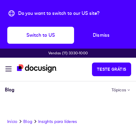
Do you want to switch to our US site?
Switch to US
Dismiss
Vendas (11) 3330-1000
Pular para o conteúdo principal
TESTE GRÁTIS
Blog
Tópicos
Início
Blog
Insights para líderes