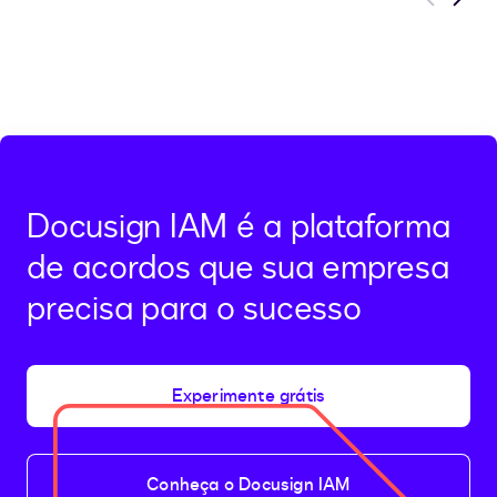
Previous
Next
Docusign IAM é a plataforma
de acordos que sua empresa
precisa para o sucesso
Experimente grátis
Conheça o Docusign IAM