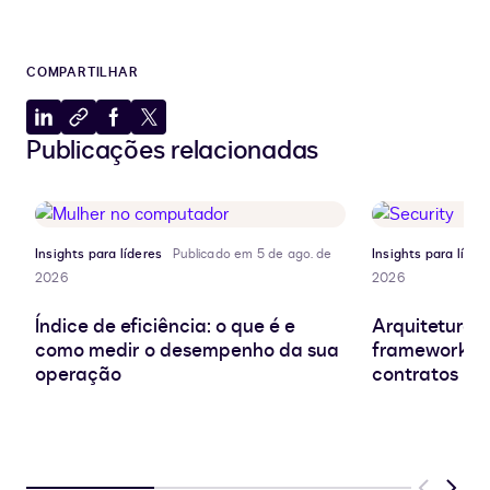
COMPARTILHAR
Compartilhar
Copiar
Compartilhar
Compartilhar
Publicações relacionadas
no
para
no
no
LinkedIn
a
Facebook
X
área
de
transferência
Insights para líderes
Publicado em 5 de ago. de
Insights para líder
2026
2026
Índice de eficiência: o que é e
Arquitetura d
como medir o desempenho da sua
frameworks e
operação
contratos