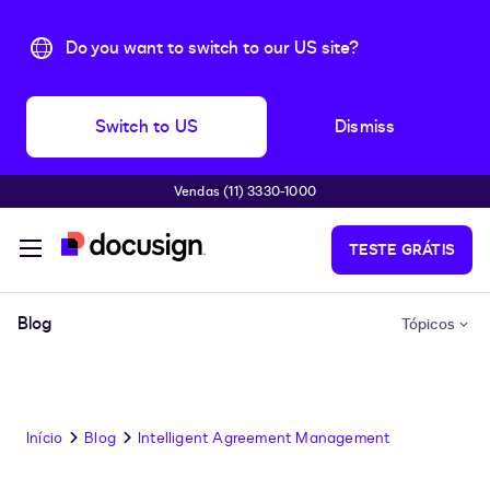
Do you want to switch to our US site?
Switch to US
Dismiss
Vendas (11) 3330-1000
Pular para o conteúdo principal
TESTE GRÁTIS
Blog
Tópicos
Início
Blog
Intelligent Agreement Management