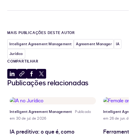
MAIS PUBLICAÇÕES DESTE AUTOR
Intelligent Agreement Management
Agreement Manager
IA
Jurídico
COMPARTILHAR
Compartilhar
Copiar
Compartilhar
Compartilhar
Publicações relacionadas
no
para
no
no
LinkedIn
a
Facebook
X
área
de
transferência
Intelligent Agreement Management
Publicado
Intelligent Agre
em 30 de jul. de 2026
em 26 de jun. de 2
IA preditiva: o que é, como
Ferramentas 